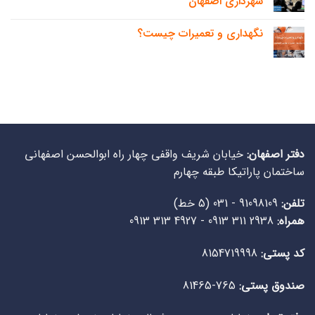
شهرداری اصفهان
نگهداری و تعمیرات چیست؟
دفتر اصفهان:
خیابان شریف واقفی چهار راه ابوالحسن اصفهانی
ساختمان پاراتیکا طبقه چهارم
تلفن:
91098109 - 031 (5 خط)
همراه:
‌2938 311 0913 - 4927 313 0913
کد پستی:
8154719998
صندوق پستی:
765-81465