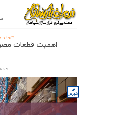
Ski
t
conten
صف
نگهداری و
اهمیت قطعات مصرفی:
ED ON
۰۲
شهریور